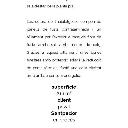
sala d’estar, de la planta pis.
L’estructura de l’habitatge es compon de
panells de fusta contralaminada i un
aïllament per l’exterior a base de fibra de
fusta arrebossat amb morter de calç.
Gràcies a aquest aïllament, unes bones
finestres amb protecció solar i la reducció
de ponts tèrmics, s’obté una casa eficient
amb un baix consum energètic.
superfície
216 m²
client
privat
Santpedor
en procés