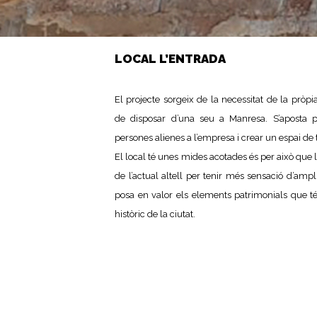
LOCAL L’ENTRADA
El projecte sorgeix de la necessitat de la pròp
de disposar d’una seu a Manresa. S’aposta p
persones alienes a l’empresa i crear un espai de 
El local té unes mides acotades és per això que l
de l’actual altell per tenir més sensació d’amp
posa en valor els elements patrimonials que té, 
històric de la ciutat.